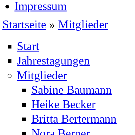
Impressum
Startseite
»
Mitglieder
Sie sind hier
Start
Jahrestagungen
Mitglieder
Sabine Baumann
Heike Becker
Britta Bertermann
Nora Berner